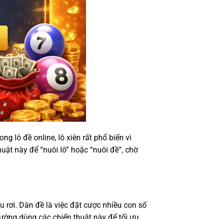
 lô đề online, lô xiên rất phổ biến vì
ật này để “nuôi lô” hoặc “nuôi đề”, chờ
ầu rơi. Dàn đề là việc đặt cược nhiều con số
hường dùng các chiến thuật này để tối ưu