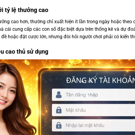
ới tỷ lệ thưởng cao
hưởng cao hơn, thường chỉ xuất hiện ít lần trong ngày hoặc theo 
nhà cái cung cấp các con số đặc biệt dựa trên thống kê và dự đ
i đề hoặc đặt cược lớn, nhưng đòi hỏi người chơi phải có kiến th
ều cao thủ sử dụng