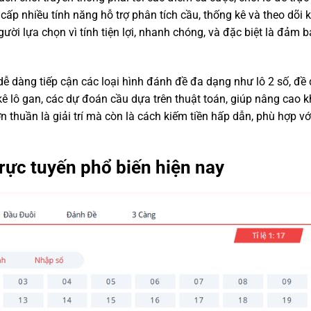
cấp nhiều tính năng hỗ trợ phân tích cầu, thống kê và theo dõi k
ời lựa chọn vì tính tiện lợi, nhanh chóng, và đặc biệt là đảm b
dễ dàng tiếp cận các loại hình đánh đề đa dạng như lô 2 số, đề đặ
ê lô gan, các dự đoán cầu dựa trên thuật toán, giúp nâng cao kh
n thuần là giải trí mà còn là cách kiếm tiền hấp dẫn, phù hợp vớ
trực tuyến phổ biến hiện nay